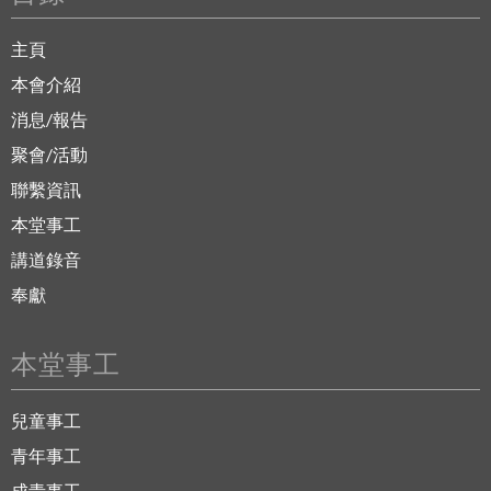
主頁
本會介紹
消息/報告
聚會/活動
聯繫資訊
本堂事工
講道錄音
奉獻
本堂事工
兒童事工
青年事工
成青事工