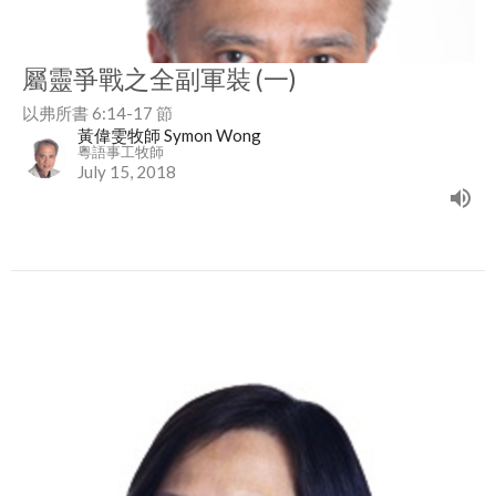
屬靈爭戰之全副軍裝 (一)
以弗所書 6:14-17 節
黃偉雯牧師 Symon Wong
粵語事工牧師
July 15, 2018