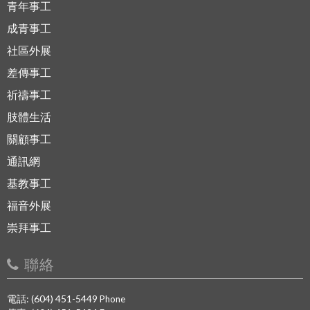
青年事工
成青事工
社區外展
差傳事工
祈禱事工
肢體生活
關顧事工
通訊網
基教事工
福音外展
崇拜事工
聯絡
電話: (604) 451-5449
Phone