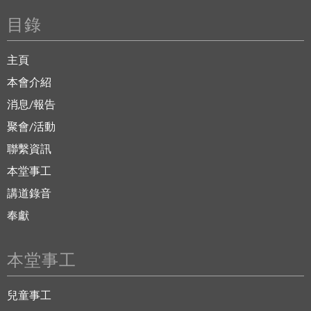
目錄
主頁
本會介紹
消息/報告
聚會/活動
聯繫資訊
本堂事工
講道錄音
奉獻
本堂事工
兒童事工