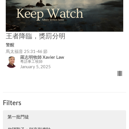
王者降臨，獎罰分明
警醒
馬太福音 25:31-46 節
羅志明牧師 Xavier Law
粵語事工牧師
January 5, 2025
Filters
第一批門徒