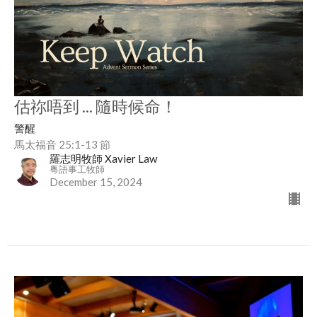
估祢唔到 ... 隨時候命！
警醒
馬太福音 25:1-13 節
羅志明牧師 Xavier Law
粵語事工牧師
December 15, 2024