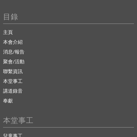
目錄
主頁
本會介紹
消息/報告
聚會/活動
聯繫資訊
本堂事工
講道錄音
奉獻
本堂事工
兒童事工