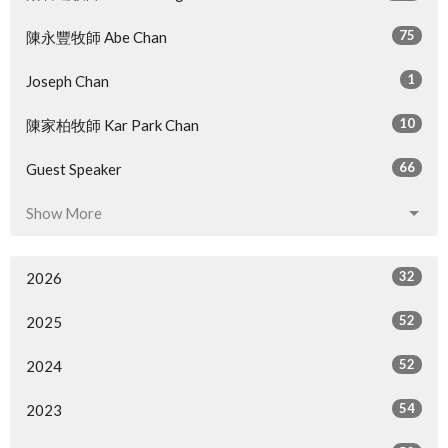
75
陳永豐牧師 Abe Chan
1
Joseph Chan
10
陳家柏牧師 Kar Park Chan
66
Guest Speaker
Show More
32
2026
52
2025
52
2024
54
2023