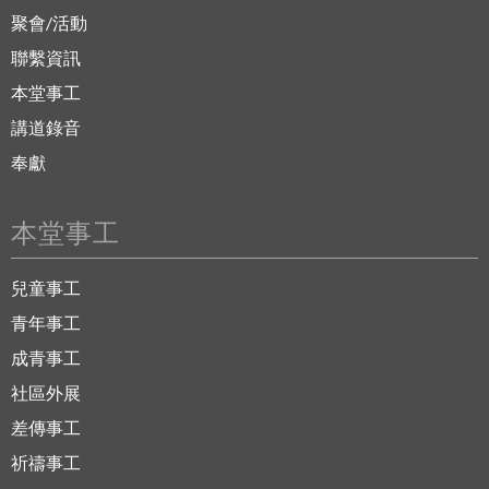
聚會/活動
聯繫資訊
本堂事工
講道錄音
奉獻
本堂事工
兒童事工
青年事工
成青事工
社區外展
差傳事工
祈禱事工