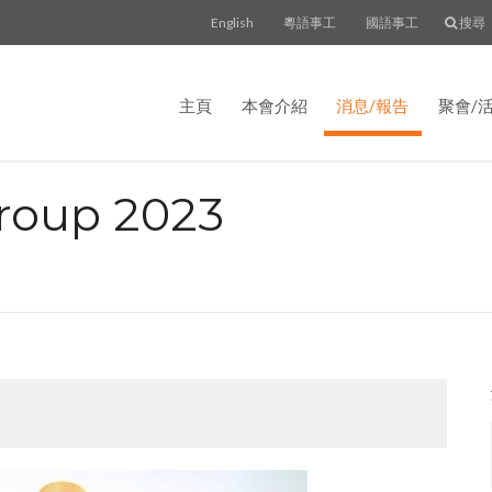
English
粵語事工
國語事工
搜尋
主頁
本會介紹
消息/報告
聚會/
oup 2023