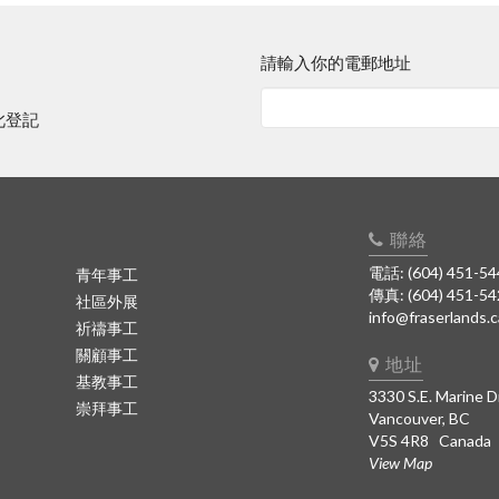
請輸入你的電郵地址
此登記
聯絡
電話: (604) 451-54
青年事工
傳真: (604) 451-5
社區外展
info@fraserlands.c
祈禱事工
關顧事工
地址
基教事工
3330 S.E. Marine D
崇拜事工
Vancouver, BC
V5S 4R8 Canada
View Map