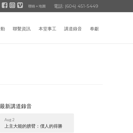
電話: (604) 451-5449
聯絡 + 地圖
活動
聯繫資訊
本堂事工
講道錄音
奉獻
最新講道錄音
Aug 2
上主大能的膀臂：僕人的得勝