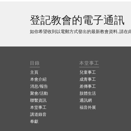
登記教會的電子通訊
如你希望收到以電郵方式發出的最新教會資料, 請在
目錄
本堂事工
主頁
兒童事工
本會介紹
成青事工
消息/報告
差傳事工
聚會/活動
肢體生活
聯繫資訊
通訊網
本堂事工
福音外展
講道錄音
奉獻