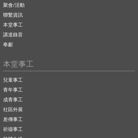
聚會/活動
聯繫資訊
本堂事工
講道錄音
奉獻
本堂事工
兒童事工
青年事工
成青事工
社區外展
差傳事工
祈禱事工