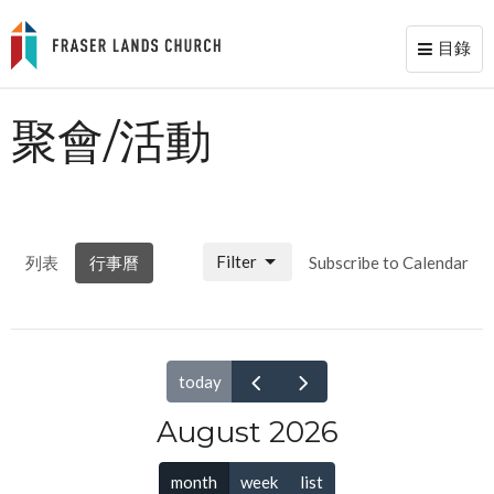
目錄
Toggl
naviga
聚會/活動
Filter
列表
行事曆
Subscribe to Calendar
today
August 2026
month
week
list