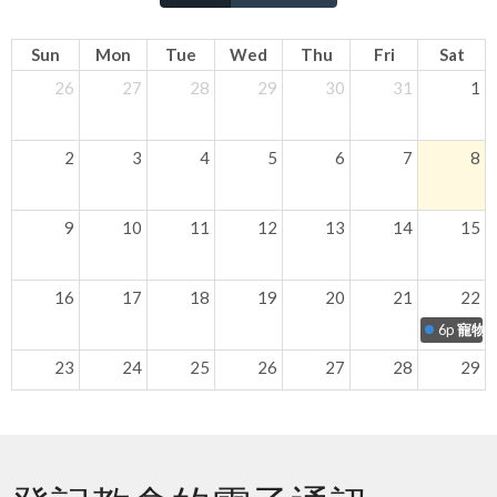
Sun
Mon
Tue
Wed
Thu
Fri
Sat
26
27
28
29
30
31
1
2
3
4
5
6
7
8
9
10
11
12
13
14
15
16
17
18
19
20
21
22
6p
寵物事
23
24
25
26
27
28
29
30
31
1
2
3
4
5