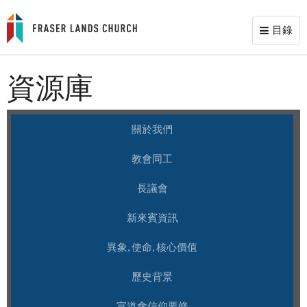
目錄
Toggl
naviga
資源庫
關於我們
教會同工
長議會
新來賓資訊
異象, 使命, 核心價值
歷史背景
宣道會信仰要條