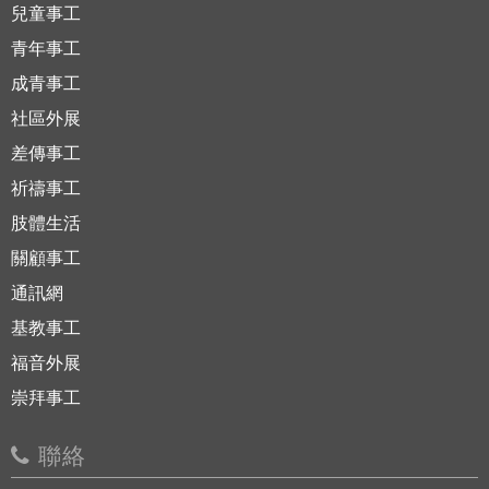
兒童事工
青年事工
成青事工
社區外展
差傳事工
祈禱事工
肢體生活
關顧事工
通訊網
基教事工
福音外展
崇拜事工
聯絡