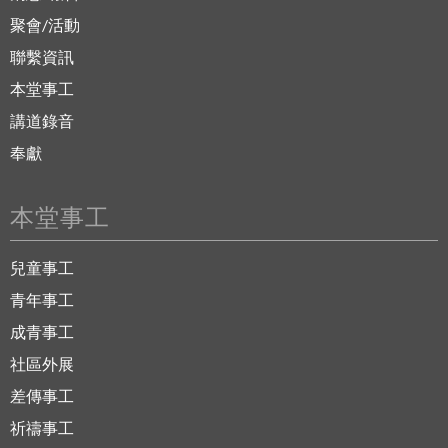
聚會/活動
聯繫資訊
本堂事工
講道錄音
奉獻
本堂事工
兒童事工
青年事工
成青事工
社區外展
差傳事工
祈禱事工