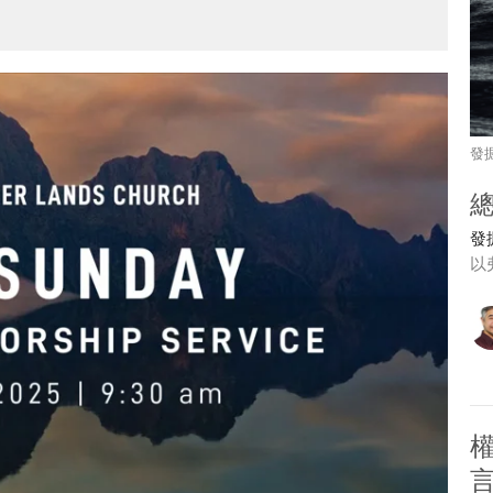
發
發
以弗