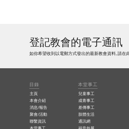
登記教會的電子通訊
如你希望收到以電郵方式發出的最新教會資料, 請在
目錄
本堂事工
主頁
兒童事工
本會介紹
成青事工
消息/報告
差傳事工
聚會/活動
肢體生活
聯繫資訊
通訊網
本堂事工
福音外展