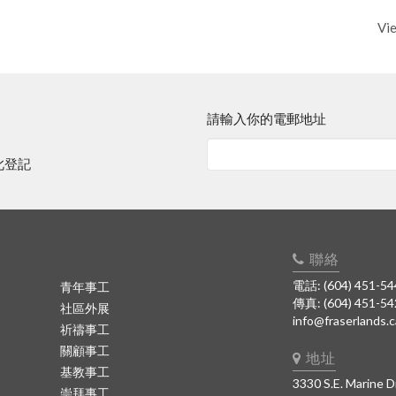
Vi
請輸入你的電郵地址
此登記
聯絡
電話: (604) 451-54
青年事工
傳真: (604) 451-5
社區外展
info@fraserlands.c
祈禱事工
關顧事工
地址
基教事工
3330 S.E. Marine D
崇拜事工