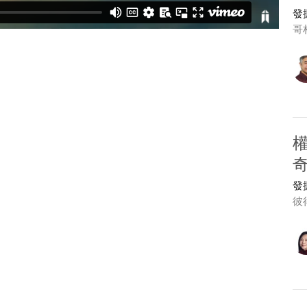
發
哥
發
彼得