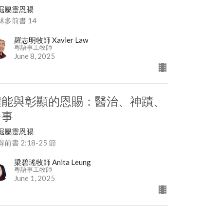
掘屬靈恩賜
林多前書 14
羅志明牧師 Xavier Law
粵語事工牧師
June 8, 2025
權能與彰顯的恩賜：醫治、神蹟、
奇事
掘屬靈恩賜
前書 2:18-25 節
梁碧瑤牧師 Anita Leung
粵語事工牧師
June 1, 2025