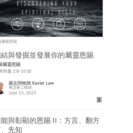
掘屬靈恩賜
總結與發掘並發展你的屬靈恩賜
掘屬靈恩賜
所書 2:8-10 節
羅志明牧師 Xavier Law
粵語事工牧師
June 15, 2025
權能與彰顯的恩賜 II：方言、翻方
言、先知