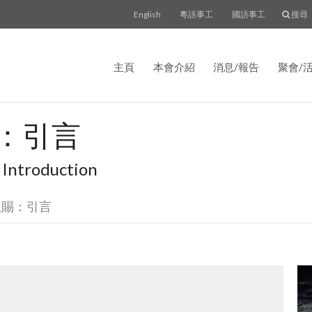
English
粵語事工
國語事工
搜尋
主頁
本會介紹
消息/報告
聚會/
：引言
: Introduction
恩賜：引言