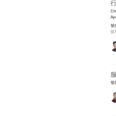
Dis
Apo
發
提摩
發