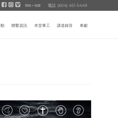
電話: (604) 451-5449
聯絡 + 地圖
活動
聯繫資訊
本堂事工
講道錄音
奉獻