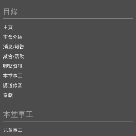
目錄
主頁
本會介紹
消息/報告
聚會/活動
聯繫資訊
本堂事工
講道錄音
奉獻
本堂事工
兒童事工