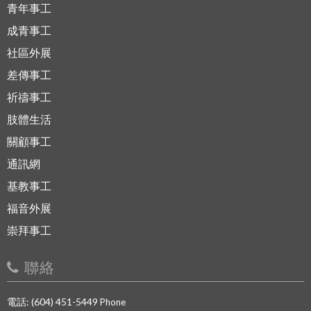
青年事工
成青事工
社區外展
差傳事工
祈禱事工
肢體生活
關顧事工
通訊網
基教事工
福音外展
崇拜事工
聯絡
電話: (604) 451-5449
Phone