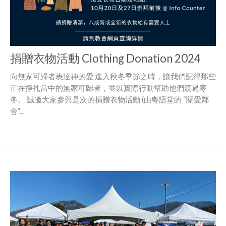
捐贈衣物活動 Clothing Donation 2024
向無家可歸者表達神的愛 進入秋冬季節之時，讓我們記得那些
正在掙扎當中的無家可歸者，並以實際行動幫助他們渡過寒
冬。 誠邀大家參與是次的捐贈衣物活動 (由粵語堂的 “關愛鄰
舍”...