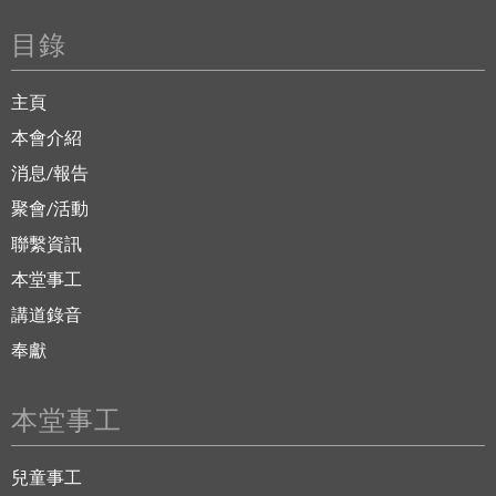
目錄
主頁
本會介紹
消息/報告
聚會/活動
聯繫資訊
本堂事工
講道錄音
奉獻
本堂事工
兒童事工