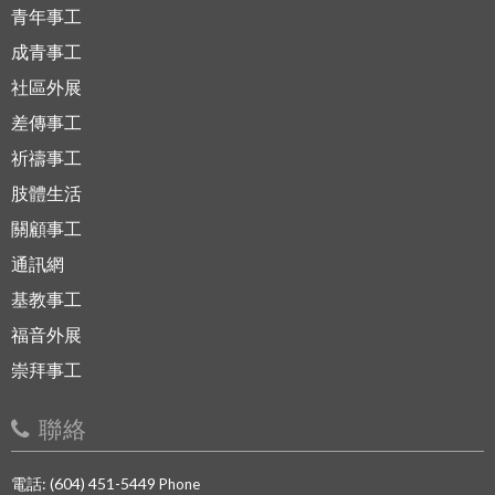
青年事工
成青事工
社區外展
差傳事工
祈禱事工
肢體生活
關顧事工
通訊網
基教事工
福音外展
崇拜事工
聯絡
電話: (604) 451-5449
Phone