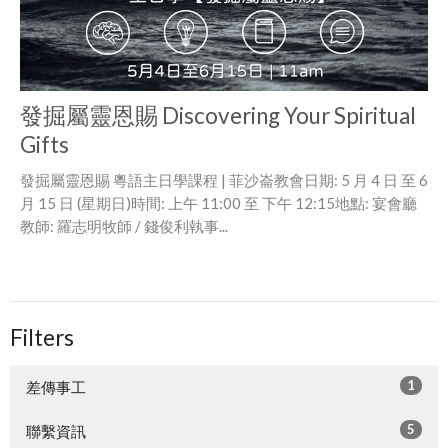
發掘屬靈恩賜 Discovering Your Spiritual
Gifts
發掘屬靈恩賜 粵語主日學課程 | 菲沙崙教會日期: 5 月 4 日 至 6
月 15 日 (星期日)時間: 上午 11:00 至 下午 12:15地點: 宴會廳
教師: 羅志明牧師 / 錢俊利執事...
Filters
1
差傳事工
5
聯繫資訊