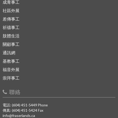
成青事工
社區外展
差傳事工
祈禱事工
肢體生活
關顧事工
通訊網
基教事工
福音外展
崇拜事工
聯絡
電話: (604) 451-5449
Phone
傳真: (604) 451-5424
Fax
info@fraserlands.ca