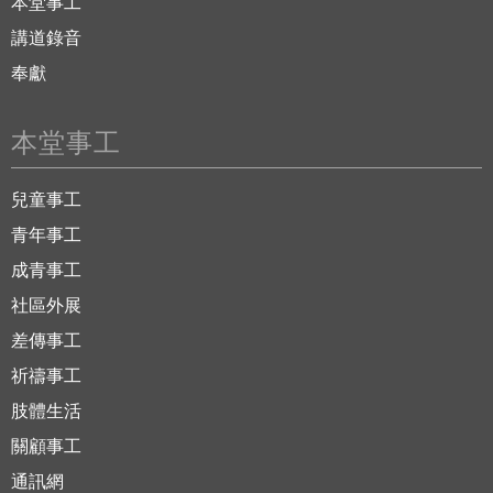
本堂事工
講道錄音
奉獻
本堂事工
兒童事工
青年事工
成青事工
社區外展
差傳事工
祈禱事工
肢體生活
關顧事工
通訊網