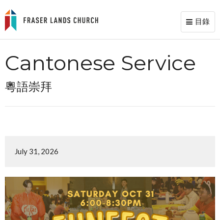
目錄
Toggl
naviga
Cantonese Service
粵語崇拜
July 31, 2026