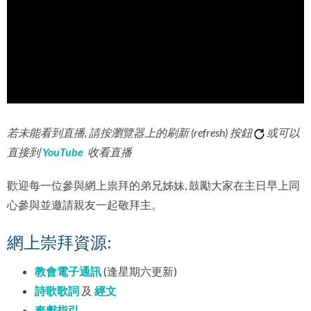
若未能看到直播, 請按瀏覽器上的刷新 (refresh) 按鈕
或可以
直接到
YouTube
收看直播
歡迎每一位參與網上祟拜的弟兄姊妹, 鼓勵大家在主日早上同
心參與並邀請親友一起敬拜主。
網上崇拜資源:
教會電子通訊
(逢星期六更新)
詩歌歌詞
及
經文
奉獻指引