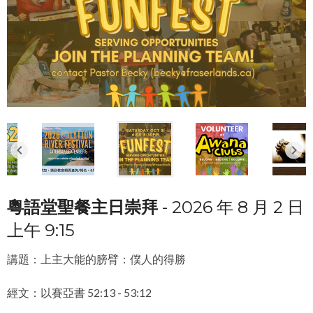
keyboard_arrow_left
keyboard_arrow_right
粵語堂
聖餐
主日崇拜
- 2026 年 8 月 2 日
上午 9:15
講題：上主大能的膀臂：僕人的得勝
經文：以賽亞書 52:13 - 53:12