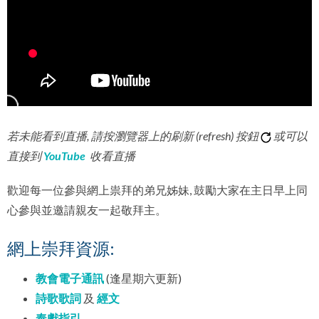
若未能看到直播, 請按瀏覽器上的刷新 (refresh) 按鈕
或可以
直接到
YouTube
收看直播
歡迎每一位參與網上祟拜的弟兄姊妹, 鼓勵大家在主日早上同
心參與並邀請親友一起敬拜主。
網上崇拜資源:
教會電子通訊
(逢星期六更新)
詩歌歌詞
及
經文
奉獻指引