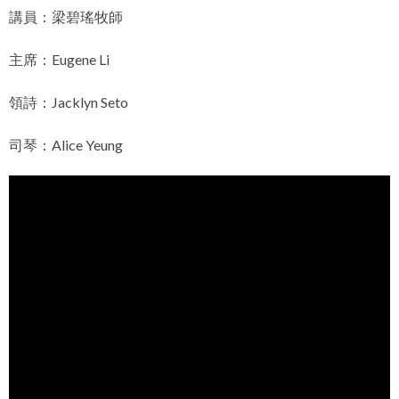
講員：梁碧瑤牧師
主席：Eugene Li
領詩：Jacklyn Seto
司琴：Alice Yeung