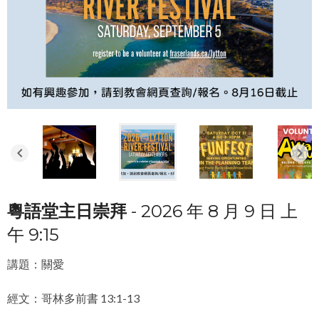
keyboard_arrow_left
keyboard_arrow_right
粵語堂主日崇拜
- 2026 年 8 月 9 日 上
午 9:15
講題：關愛
經文：哥林多前書 13:1-13