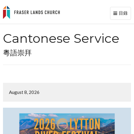
目錄
Toggl
naviga
Cantonese Service
粵語崇拜
August 8, 2026