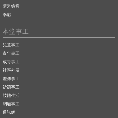
講道錄音
奉獻
本堂事工
兒童事工
青年事工
成青事工
社區外展
差傳事工
祈禱事工
肢體生活
關顧事工
通訊網