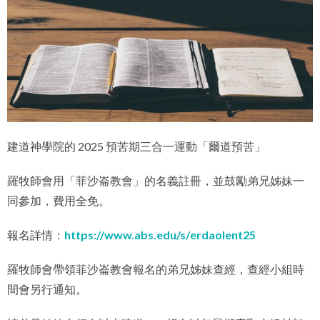
建道神學院的 2025 預苦期三合一運動「爾道預苦」
羅牧師會用「菲沙崙教會」的名義註冊，並鼓勵弟兄姊妹一
同參加，費用全免。
報名詳情：
https://www.abs.edu/s/
erdaolent25
羅牧師會帶領菲沙崙教會報名的弟兄姊妹查經，查經小組時
間會另行通知。