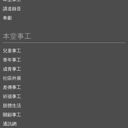
講道錄音
奉獻
本堂事工
兒童事工
青年事工
成青事工
社區外展
差傳事工
祈禱事工
肢體生活
關顧事工
通訊網