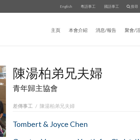
English
粵語事工
國語事工
搜尋
主頁
本會介紹
消息/報告
聚會/
陳湯柏弟兄夫婦
青年歸主協會
差傳事工
陳湯柏弟兄夫婦
Tombert & Joyce Chen