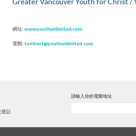
Greater Vancouver Youth for Christ /
網址:
www.youthunlimited.com
電郵:
tombert@youthunlimited.com
請輸入你的電郵地址
此登記