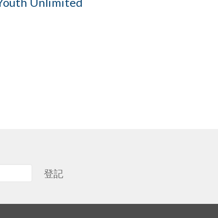
 Youth Unlimited
登記