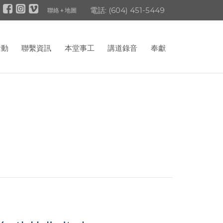
電話: (604) 451-5449
聯絡 + 地圖
活動
聯繫資訊
本堂事工
講道錄音
奉獻