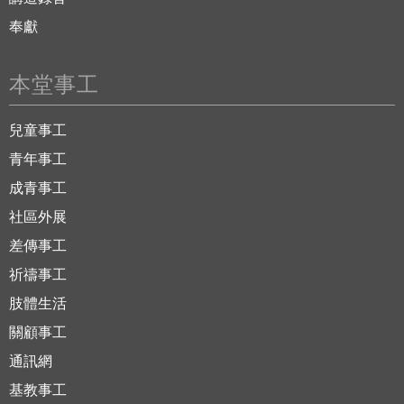
奉獻
本堂事工
兒童事工
青年事工
成青事工
社區外展
差傳事工
祈禱事工
肢體生活
關顧事工
通訊網
基教事工